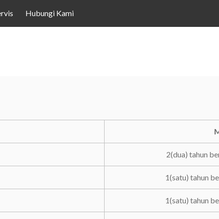
rvis
Hubungi Kami
M
2(dua) tahun be
1(satu) tahun b
1(satu) tahun b