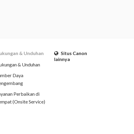
ukungan & Unduhan
Situs Canon
lainnya
ukungan & Unduhan
umber Daya
engembang
ayanan Perbaikan di
empat (Onsite Service)