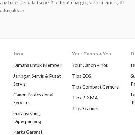
ng habis terpakai seperti baterai, charger, kartu memori, dll
 ditunjukkan
Jasa
Your Canon + You
D
Dimana untuk Membeli
Your Canon + You
D
Jaringan Servis & Pusat
Tips EOS
S
Servis
P
Tips Compact Camera
Canon Professional
L
Tips PIXMA
Services
T
Tips Scanner
Garansi yang
Diperpanjang
Kartu Garansi