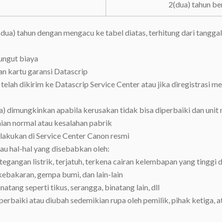
2(dua) tahun be
(dua) tahun dengan mengacu ke tabel diatas, terhitung dari tangga
ungut biaya
an kartu garansi Datascrip
 telah dikirim ke Datascrip Service Center atau jika diregistrasi 
a) dimungkinkan apabila kerusakan tidak bisa diperbaiki dan unit
ian normal atau kesalahan pabrik
ilakukan di Service Center Canon resmi
au hal-hal yang disebabkan oleh:
egangan listrik, terjatuh, terkena cairan kelembapan yang tinggi 
, kebakaran, gempa bumi, dan lain-lain
tang seperti tikus, serangga, binatang lain, dll
perbaiki atau diubah sedemikian rupa oleh pemilik, pihak ketiga, at